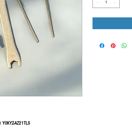
et
YOKYZ-AZ21TLS